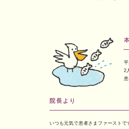
平
2
患
院長より
いつも元気で患者さまファーストで